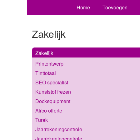
Home
Toevoegen
Zakelijk
Zakelijk
Printontwerp
Tinttotaal
SEO specialist
Kunststof frezen
Dockequipment
Airco offerte
Turak
Jaarrekeningcontrole
Jaarrekeningcontrole